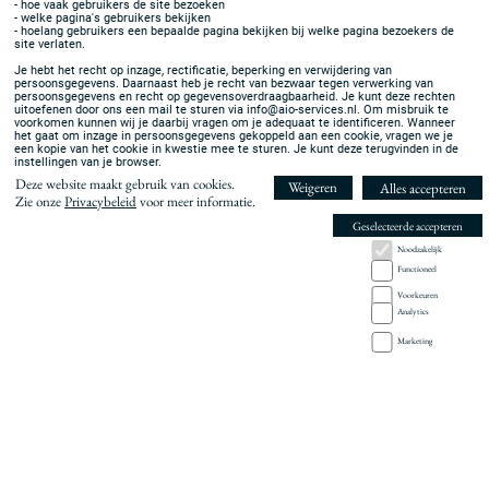
Zie onze
Privacybeleid
voor meer informatie.
Je kunt cookies eenvoudig zelf blokkeren en verwijderen via je internetbrowser.
Bekijk hoe dit werkt de helpfunctie van je browser. Als je de cookies in je browser
Geselecteerde accepteren
verwijdert, kan dat gevolgen hebben voor het prettige gebruik van deze website.
Noodzakelijk
Functioneel
Stelt een technische cookie in die registreert dat u niet akkoord gaat,
Weigeren
vraagt u niet opnieuw.
Voorkeuren
Analytics
Verwijdert de cookie toestemming van uw browser.
Verwijderen
Marketing