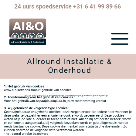
24 uurs spoedservice +31 6 41 99 89 66
Menu
Allround Installatie &
Onderhoud
1. Het gebruik van cookies
www.aio-services maakt gebruik van cookies.
Stelt een technische cookie in die registreert dat je toestemming weigert, je wordt niet opnieuw gevraagd.
2. Toestemming voor het gebruik van cookies
Voor het gebruik van bepaalde cookies is jouw toestemming vereist.
Verwijdert de toestemmingscookie uit je browser.
3. Wij gebruiken de volgende type cookies:
Geanonimiseerde analytische cookies:
deze zorgen ervoor dat iedere keer wanneer je
deze website bezoekt er een anonieme cookie wordt gegenereerd. Deze cookies
weten of je de site al eerder bezocht hebt of niet. Alleen hij het eerste bezoek, wordt
er een cookie aangemaakt, bij volgende bezoeken wordt er gebruikgemaakt van de
reeds bestaande cookie. Deze cookie dient enkel voor statistische doeleinden. Zo
kunnen daarmee de volgende data verzameld worden:
- het aantal unieke bezoekers
- hoe vaak gebruikers de site bezoeken
- welke pagina's gebruikers bekijken
- hoelang gebruikers een bepaalde pagina bekijken bij welke pagina bezoekers de
site verlaten.
Je hebt het recht op inzage, rectificatie, beperking en verwijdering van
persoonsgegevens. Daarnaast heb je recht van bezwaar tegen verwerking van
persoonsgegevens en recht op gegevensoverdraagbaarheid. Je kunt deze rechten
uitoefenen door ons een mail te sturen via info@aio-services.nl. Om misbruik te
voorkomen kunnen wij je daarbij vragen om je adequaat te identificeren. Wanneer
het gaat om inzage in persoonsgegevens gekoppeld aan een cookie, vragen we je
een kopie van het cookie in kwestie mee te sturen. Je kunt deze terugvinden in de
instellingen van je browser.
Deze website maakt gebruik van cookies.
Weigeren
Alles accepteren
4. Cookies blokkeren en verwijderen